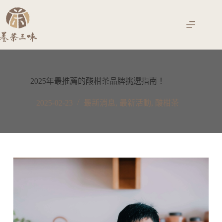
跳
至
主
要
內
容
2025年最推薦的酸柑茶品牌挑選指南！
2025-02-23
最新消息
,
最新活動
,
酸柑茶