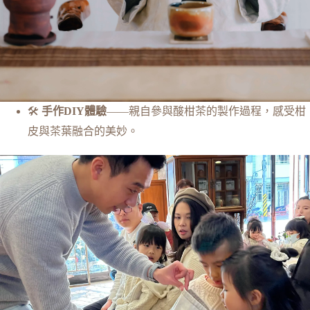
🛠️
手作DIY體驗
——親自參與酸柑茶的製作過程，感受柑
皮與茶葉融合的美妙。