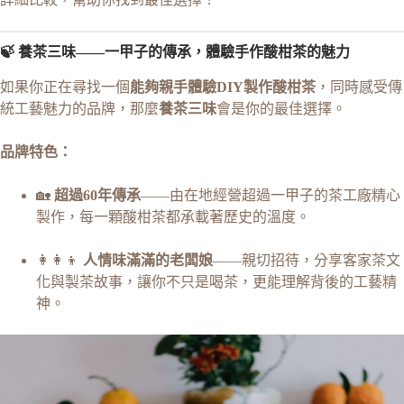
🍃 養茶三味——一甲子的傳承，體驗手作酸柑茶的魅力
如果你正在尋找一個
能夠親手體驗DIY製作酸柑茶
，同時感受傳
統工藝魅力的品牌，那麼
養茶三味
會是你的最佳選擇。
品牌特色：
🏡
超過60年傳承
——由在地經營超過一甲子的茶工廠精心
製作，每一顆酸柑茶都承載著歷史的溫度。
👩‍👩‍👦
人情味滿滿的老闆娘
——親切招待，分享客家茶文
化與製茶故事，讓你不只是喝茶，更能理解背後的工藝精
神。