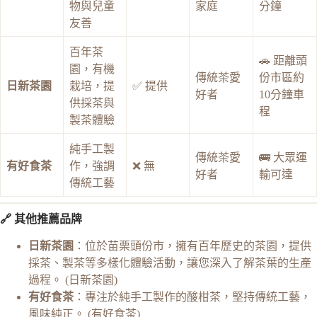
物與兒童
家庭
分鐘
友善
百年茶
🚗 距離頭
園，有機
傳統茶愛
份市區約
日新茶園
栽培，提
✅ 提供
好者
10分鐘車
供採茶與
程
製茶體驗
純手工製
傳統茶愛
🚌 大眾運
有好食茶
作，強調
❌ 無
好者
輸可達
傳統工藝
🔗 其他推薦品牌
日新茶園
：位於苗栗頭份市，擁有百年歷史的茶園，提供
採茶、製茶等多樣化體驗活動，讓您深入了解茶葉的生產
過程。 (
日新茶園
)
有好食茶
：專注於純手工製作的酸柑茶，堅持傳統工藝，
風味純正。 (
有好食茶
)