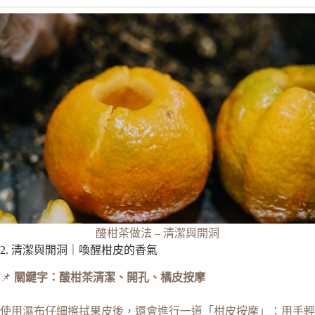
酸柑茶做法 – 清潔與開洞
2. 清潔與開洞｜喚醒柑皮的香氣
📌
關鍵字：酸柑茶清潔、開孔、橘皮按摩
使用濕布仔細擦拭果皮後，還會進行一道「柑皮按摩」：用手輕