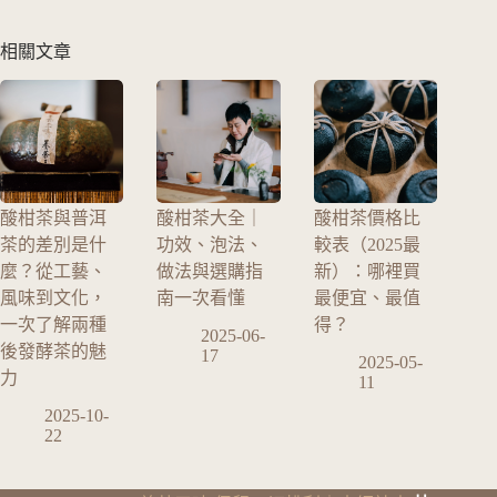
相關文章
酸柑茶與普洱
酸柑茶大全｜
酸柑茶價格比
茶的差別是什
功效、泡法、
較表（2025最
麼？從工藝、
做法與選購指
新）：哪裡買
風味到文化，
南一次看懂
最便宜、最值
一次了解兩種
得？
2025-06-
後發酵茶的魅
17
2025-05-
力
11
2025-10-
22