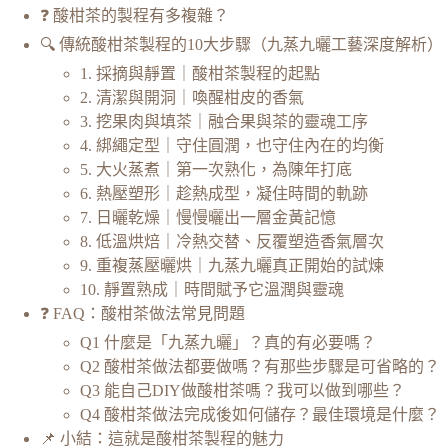
❓ 酸柑茶的製程有多複雜？
🔍 傳統酸柑茶製程的10大步驟（九蒸九曬工藝深度解析）
1. 採摘與靜置｜酸柑茶製程的起點
2. 清潔與開洞｜喚醒柑皮的香氣
3. 挖果肉與填茶｜融合果與茶的靈魂工序
4. 綁繩定型｜守住圓潤，也守住內在的均衡
5. 大火蒸煮｜第一次熟化，為陳年打底
6. 熱壓塑形｜趁熱成型，凝住時間的軌跡
7. 日曬乾燥｜慢慢曬出一層金黃記憶
8. 低溫烘焙｜冷熱交替、反覆塑造香氣層次
9. 重複蒸壓曬烘｜九蒸九曬真正開始的試煉
10. 靜置熟成｜時間賦予它溫潤與靈魂
❓ FAQ：酸柑茶做法常見問題
Q1 什麼是「九蒸九曬」？真的有必要嗎？
Q2 酸柑茶做法都要做嗎？有那些步驟是可省略的？
Q3 能自己DIY做酸柑茶嗎？我可以做到哪些？
Q4 酸柑茶做法完成後如何儲存？最佳環境是什麼？
📌 小結：這就是酸柑茶製程的魅力