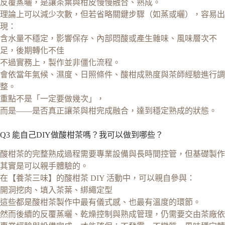
反覆蒸曬，是讓茶葉與柑皮慢慢融合、熟成。
理論上可以減少次數，但若省略關鍵步驟（如蒸或曬），容易出
現：
含水量不穩定，影響保存、內部悶酸或產生雜味、風味層次不
足，後期轉化不佳
不過實務上，製作並非僵化流程。
會依當年氣候、濕度、日照條件、酸柑成熟度與茶師經驗進行調
整。
重點不是「一定要做幾次」，
而是——是否真正讓茶與柑完成融合，達到穩定熟成的狀態。
Q3 能自己DIY做酸柑茶嗎？我可以做到哪些？
酸柑茶的完整熟成過程需要專業設備與長時間控管，但基礎製作
其實是可以親手體驗的。
在【養茶三味】的酸柑茶 DIY 活動中，可以親自參與：
開洞挖肉、填入茶葉、綁繩定型
這些都是酸柑茶製作中最有儀式感、也最有溫度的環節。
然而後續的反覆蒸曬、乾燥控制與熟成管理，仍需要交由茶廠依