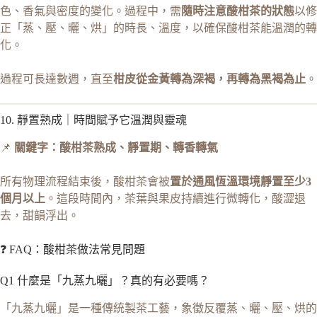
色、香氣與密度的變化。過程中，需
隨時注意酸柑茶的狀態
以修
正「蒸、壓、曬、烘」的時長、溫度，以確保酸柑茶能溫潤的轉
化。
過程可長達數週，直至
柑皮從金黃轉為深褐，再轉為黑褐為止
。
10. 靜置熟成｜時間賦予它溫潤與靈魂
📌
關鍵字：酸柑茶熟成、靜置期、轉香轉氣
所有物理流程結束後，酸柑茶會被
置於通風恆溫環境靜置至少3
個月以上
。這段時間內，茶葉與果皮持續進行微轉化，酸澀退
去，甜韻浮出。
❓ FAQ：酸柑茶做法常見問題
Q1 什麼是「九蒸九曬」？真的有必要嗎？
「九蒸九曬」是一種傳統製茶工藝，象徵反覆蒸、曬、壓、烘的