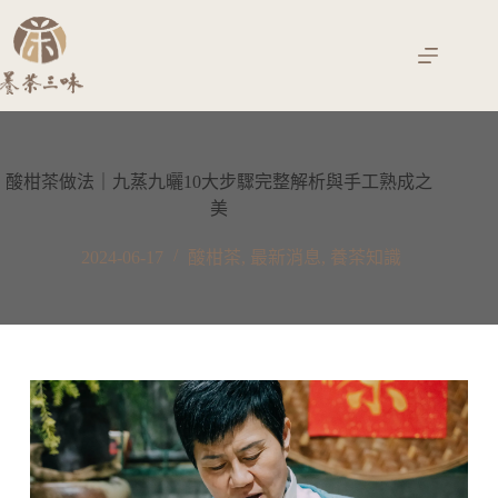
跳
至
主
要
內
容
酸柑茶做法｜九蒸九曬10大步驟完整解析與手工熟成之
美
2024-06-17
酸柑茶
,
最新消息
,
養茶知識