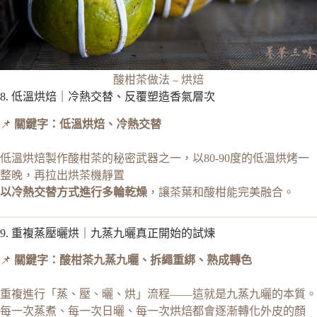
酸柑茶做法 – 烘焙
8. 低溫烘焙｜冷熱交替、反覆塑造香氣層次
📌
關鍵字：低溫烘焙、冷熱交替
低溫烘焙製作酸柑茶的秘密武器之一，以80-90度的低溫烘烤一
整晚，再拉出烘茶機靜置
以冷熱交替方式進行多輪乾燥
，讓茶葉和酸柑能完美融合。
9. 重複蒸壓曬烘｜九蒸九曬真正開始的試煉
📌
關鍵字：酸柑茶九蒸九曬、拆繩重綁、熟成轉色
重複進行「蒸、壓、曬、烘」流程——這就是九蒸九曬的本質。
每一次蒸煮、每一次日曬、每一次烘焙都會逐漸轉化外皮的顏