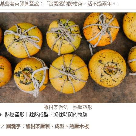
某些老茶師甚至說：「沒蒸透的酸柑茶，活不過兩年。」
酸柑茶做法 – 熱壓塑形
6. 熱壓塑形｜趁熱成型，凝住時間的軌跡
📌
關鍵字：酸柑茶壓製、成型、熱壓木板