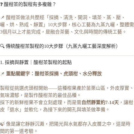
❓ 酸柑茶的製程有多複雜？
📌 酸柑茶做法共歷經「採摘、清洗、開洞、填茶、蒸、壓、
曬、烘、熟成、靜置」10大步驟，核心工藝為九蒸九曬，整體需
3個月以上才能完成，是融合茶藝、文化與時間的傳統工藝。
🔍 傳統酸柑茶製程的10大步驟（九蒸九曬工藝深度解析）
1. 採摘與靜置｜酸柑茶製程的起點
📌
重點關鍵字：酸柑茶採摘、虎頭柑、水分釋放
製程從挑選虎頭柑開始——這種柑果產於苗栗山區，外皮厚實、
氣味濃郁，是製作酸柑茶的最佳品種。
採下的新鮮柑果不會立刻處理，而是需
自然靜置約7-14天
，讓柑
皮「退水」並軟化，為接下來的開孔與填茶做準備。
🍃 像是讓它靜靜沉澱，把陽光與水氣都存入皮層之中，這是時
間的第一道考驗。