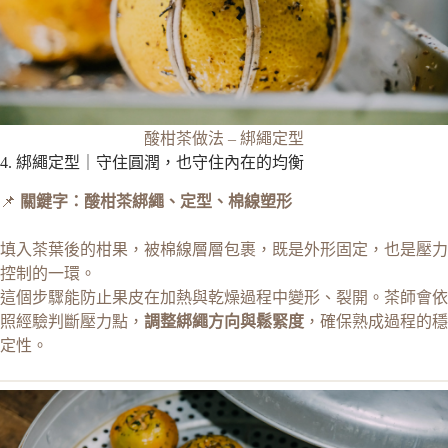
酸柑茶做法 – 綁繩定型
4. 綁繩定型｜守住圓潤，也守住內在的均衡
📌
關鍵字：酸柑茶綁繩、定型、棉線塑形
填入茶葉後的柑果，被棉線層層包裹，既是外形固定，也是壓力
控制的一環。
這個步驟能防止果皮在加熱與乾燥過程中變形、裂開。茶師會依
照經驗判斷壓力點，
調整綁繩方向與鬆緊度
，確保熟成過程的穩
定性。