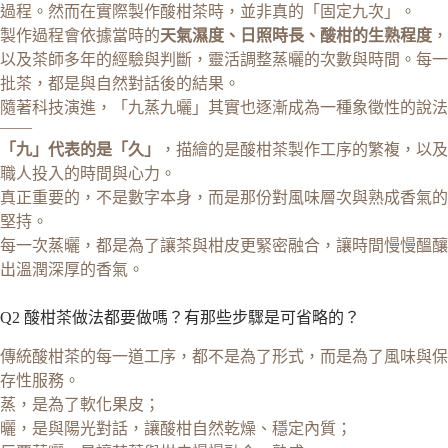
過程。然而在實際製作酸柑茶時，並非真的「固定九次」。
製作過程會依據當時的
天氣濕度、日照時長、酸柑的生熟程度
，
以及茶師多年的經驗與判斷，靈活調整蒸曬的次數與時間。每一
批茶，都是與自然對話後的結果。
隨著科技演進，「九蒸九曬」其實也逐漸成為一種象徵性的說法
——
「九」代表的是「久」
，描繪的是酸柑茶製作工序的繁複，以及
職人投入的時間與心力。
真正重要的，不是數字本身，而是那份對風味層次與熟成香氣的
堅持。
每一次蒸曬，都是為了讓茶與柑皮更緊密融合，讓時間慢慢醞釀
出溫潤深厚的香氣。
Q2 酸柑茶做法都要做嗎？有那些步驟是可省略的？
傳統酸柑茶的每一道工序，都不是為了形式，而是為了風味與保
存性服務。
蒸，是為了軟化果皮；
曬，是與陽光對話，讓酸柑自然乾燥、穩定內質；