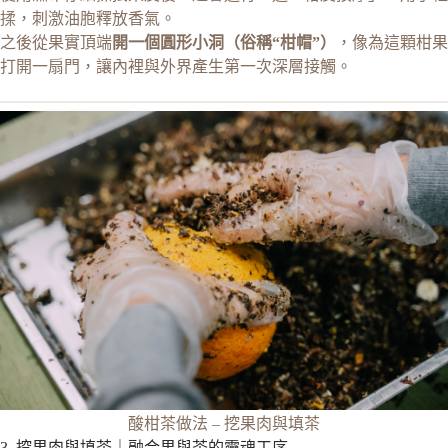
揉，刺激油胞釋放香氣。
之後從果實頂端
開一個圓形小洞（俗稱“柑帽”）
，像為這顆柑果
打開一扇門，讓內裡與外界產生第一次深層接觸。
酸柑茶做法 – 挖果肉與填茶
3. 挖果肉與填茶｜融合果與茶的靈魂工序