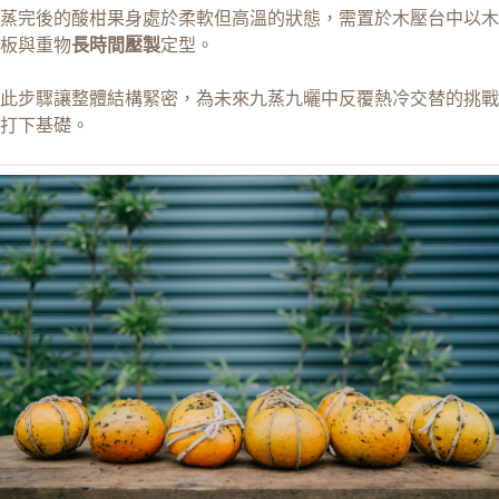
蒸完後的酸柑果身處於柔軟但高溫的狀態，需置於木壓台中以木
板與重物
長時間壓製
定型。
此步驟讓整體結構緊密，為未來九蒸九曬中反覆熱冷交替的挑戰
打下基礎。