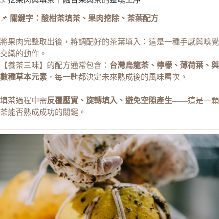
📌
關鍵字：酸柑茶填茶、果肉挖除、茶葉配方
將果肉完整取出後，將調配好的茶葉填入：這是一種手感與嗅覺
交織的動作。
【養茶三味】的配方通常包含：
台灣烏龍茶、檸檬、薄荷葉、與
數種草本元素
，每一匙都決定未來熟成後的風味層次。
填茶過程中需
反覆壓實、旋轉填入、避免空隙產生
——這是一顆
茶能否熟成成功的關鍵。