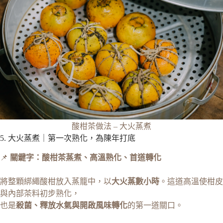
酸柑茶做法 – 大火蒸煮
5. 大火蒸煮｜第一次熟化，為陳年打底
📌
關鍵字：酸柑茶蒸煮、高溫熟化、首道轉化
將整顆綁繩酸柑放入蒸籠中，以
大火蒸數小時
。這道高溫使柑皮
與內部茶料初步熟化，
也是
殺菌、釋放水氣與開啟風味轉化
的第一道關口。