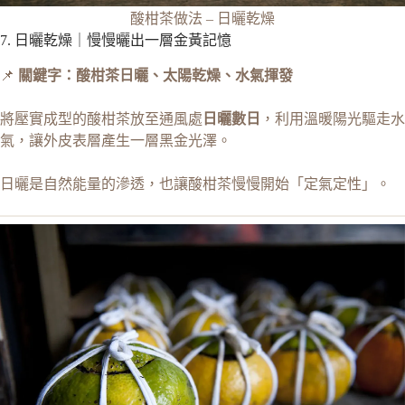
酸柑茶做法 – 日曬乾燥
7. 日曬乾燥｜慢慢曬出一層金黃記憶
📌
關鍵字：酸柑茶日曬、太陽乾燥、水氣揮發
將壓實成型的酸柑茶放至通風處
日曬數日
，利用溫暖陽光驅走水
氣，讓外皮表層產生一層黑金光澤。
日曬是自然能量的滲透，也讓酸柑茶慢慢開始「定氣定性」。